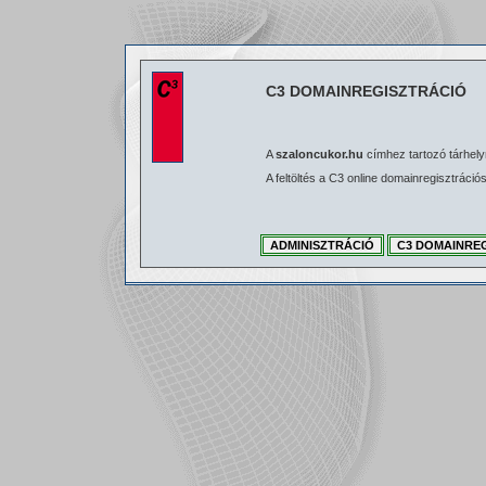
C3 DOMAINREGISZTRÁCIÓ
A
szaloncukor.hu
címhez tartozó tárhelyr
A feltöltés a C3 online domainregisztráci