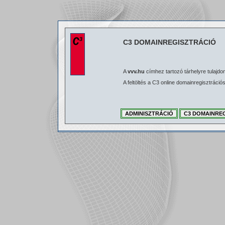
C3 DOMAINREGISZTRÁCIÓ
A
vvv.hu
címhez tartozó tárhelyre tulajdon
A feltöltés a C3 online domainregisztráci